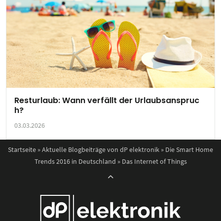
Resturlaub: Wann verfällt der Urlaubsanspruc
h?
03.03.2026
Startseite
»
Aktuelle Blogbeiträge von dP elektronik
»
Die Smart Home
Trends 2016 in Deutschland
»
Das Internet of Things