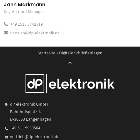
Jann Markmann
Key-Account Manager
+49 1515 3742319
vertrieb@dp-elektronik.de
Startseite
»
Digitale Schließanlagen
dP elektronik GmbH
Bahnhofsplatz 1a
D-30853 Langenhagen
+49 511 5930564
vertrieb@dp-elektronik.de