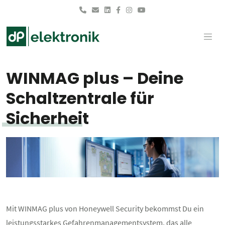
Skip to main content
WINMAG plus – Deine
Schaltzentrale für
Sicherheit
Mit WINMAG plus von Honeywell Security bekommst Du ein
leistungsstarkes Gefahrenmanagementsystem, das alle