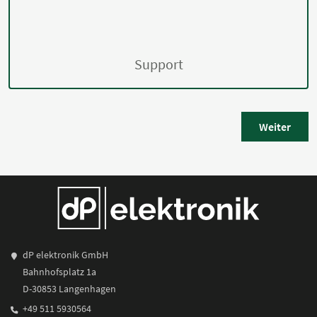
Support
Weiter
dP elektronik GmbH
Bahnhofsplatz 1a
D-30853 Langenhagen
+49 511 5930564