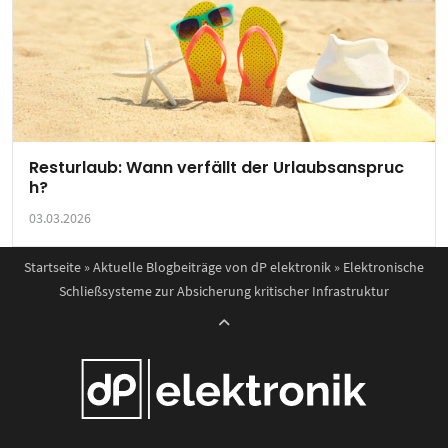
Resturlaub: Wann verfällt der Urlaubsanspruc
h?
03.03.2026
Startseite
»
Aktuelle Blogbeiträge von dP elektronik
»
Elektronische
Schließsysteme zur Absicherung kritischer Infrastruktur